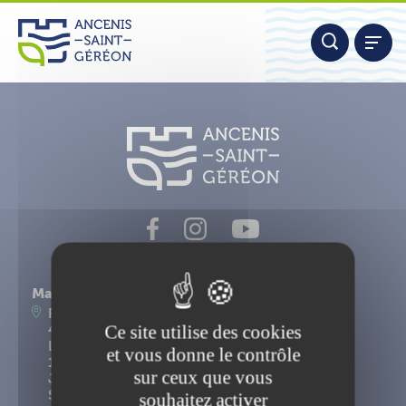
Aller
Panneau de gestion des cookies
au
contenu
Nous contacter
Mairie d'Ancenis-Saint-Géréon
Place du Maréchal Foch
Ce site utilise des cookies
44156 Ancenis-Saint-Géréon
Lundi, mardi, mercredi, vendredi : 9h-12h30 et
et vous donne le contrôle
14h-17h15
sur ceux que vous
Jeudi : 9h-12h30
Samedi : 9h-12h
souhaitez activer