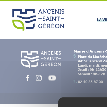
Aller
Panneau de gestion des cookies
au
contenu
LA VI
Mairie d'Ancenis
Place du Marécha
44156 Ancenis-S
Lundi, mardi, me
Jeudi : 9h-12h30
Samedi : 9h-12h
02 40 83 87 00
Me