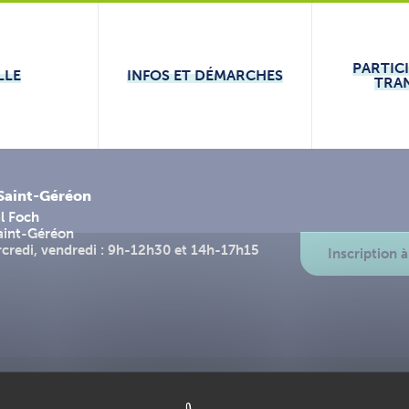
PARTIC
LLE
INFOS ET DÉMARCHES
TRA
-Saint-Géréon
l Foch
aint-Géréon
rcredi, vendredi : 9h-12h30 et 14h-17h15
Inscription à
ntions légales
Plan du site
Accessibilité : partiellement conforme
L