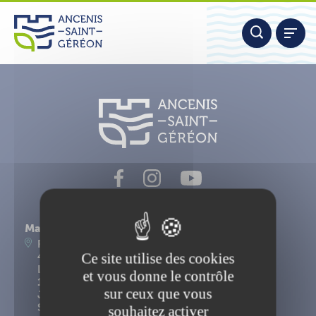
Aller
Panneau de gestion des cookies
au
contenu
Nous contacter
Mairie d'Ancenis-Saint-Géréon
Place du Maréchal Foch
Ce site utilise des cookies
44156 Ancenis-Saint-Géréon
Lundi, mardi, mercredi, vendredi : 9h-12h30 et
et vous donne le contrôle
14h-17h15
sur ceux que vous
Jeudi : 9h-12h30
Samedi : 9h-12h
souhaitez activer