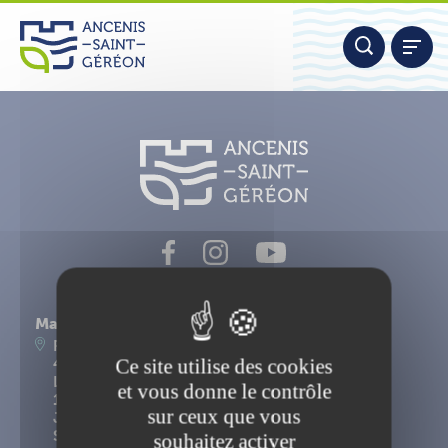
Aller
Panneau de gestion des cookies
au
contenu
Nous contacter
Mairie d'Ancenis-Saint-Géréon
Place du Maréchal Foch
Ce site utilise des cookies
44156 Ancenis-Saint-Géréon
Lundi, mardi, mercredi, vendredi : 9h-12h30 et
et vous donne le contrôle
14h-17h15
sur ceux que vous
Jeudi : 9h-12h30
Samedi : 9h-12h
souhaitez activer