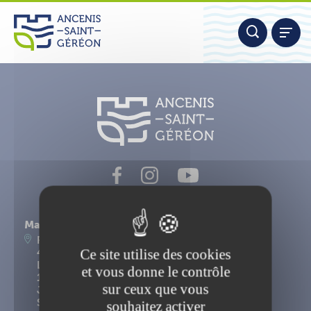
Aller
Panneau de gestion des cookies
au
contenu
Nous contacter
Mairie d'Ancenis-Saint-Géréon
Place du Maréchal Foch
Ce site utilise des cookies
44156 Ancenis-Saint-Géréon
Lundi, mardi, mercredi, vendredi : 9h-12h30 et
et vous donne le contrôle
14h-17h15
sur ceux que vous
Jeudi : 9h-12h30
Samedi : 9h-12h
souhaitez activer