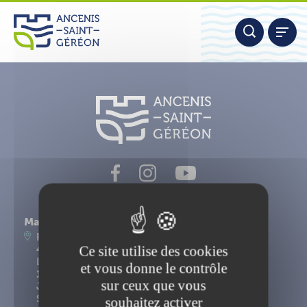
Aller
Panneau de gestion des cookies
au
contenu
Nous contacter
Mairie d'Ancenis-Saint-Géréon
Place du Maréchal Foch
Ce site utilise des cookies
44156 Ancenis-Saint-Géréon
Lundi, mardi, mercredi, vendredi : 9h-12h30 et
et vous donne le contrôle
14h-17h15
sur ceux que vous
Jeudi : 9h-12h30
Samedi : 9h-12h
souhaitez activer