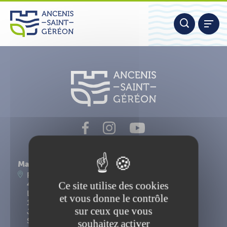
Aller
Panneau de gestion des cookies
au
contenu
Nous contacter
Mairie d'Ancenis-Saint-Géréon
Place du Maréchal Foch
Ce site utilise des cookies
44156 Ancenis-Saint-Géréon
Lundi, mardi, mercredi, vendredi : 9h-12h30 et
et vous donne le contrôle
14h-17h15
sur ceux que vous
Jeudi : 9h-12h30
Samedi : 9h-12h
souhaitez activer