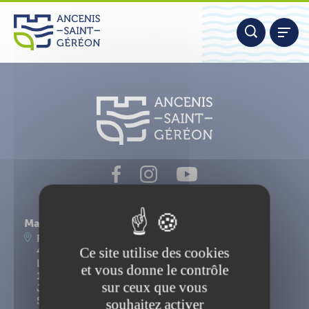
Aller
Panneau de gestion des cookies
au
contenu
Nous contacter
Mairie d'Ancenis-Saint-Géréon
Place du Maréchal Foch
Ce site utilise des cookies
44156 Ancenis-Saint-Géréon
Lundi, mardi, mercredi, vendredi : 9h-12h30 et
et vous donne le contrôle
14h-17h15
sur ceux que vous
Jeudi : 9h-12h30
Samedi : 9h-12h
souhaitez activer