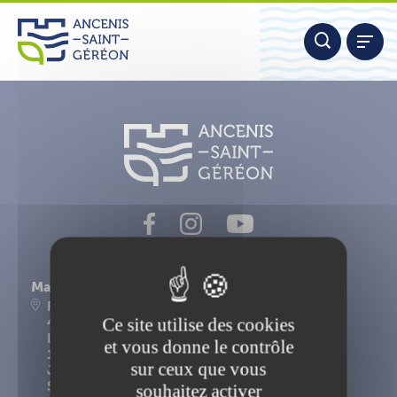
Aller
Panneau de gestion des cookies
au
contenu
Nous contacter
Mairie d'Ancenis-Saint-Géréon
Place du Maréchal Foch
Ce site utilise des cookies
44156 Ancenis-Saint-Géréon
Lundi, mardi, mercredi, vendredi : 9h-12h30 et
et vous donne le contrôle
14h-17h15
sur ceux que vous
Jeudi : 9h-12h30
Samedi : 9h-12h
souhaitez activer