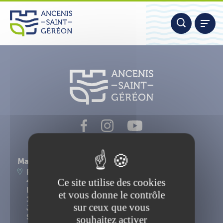
Aller
Panneau de gestion des cookies
au
contenu
Nous contacter
Mairie d'Ancenis-Saint-Géréon
Place du Maréchal Foch
Ce site utilise des cookies
44156 Ancenis-Saint-Géréon
Lundi, mardi, mercredi, vendredi : 9h-12h30 et
et vous donne le contrôle
14h-17h15
sur ceux que vous
Jeudi : 9h-12h30
Samedi : 9h-12h
souhaitez activer