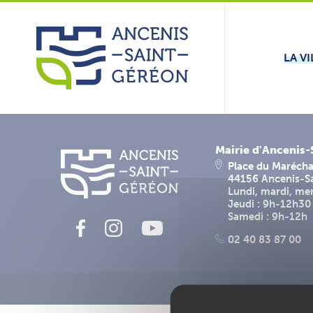
Aller
Panneau de gestion des cookies
au
contenu
LA VI
Mairie d'Ancenis
Place du Marécha
44156 Ancenis-S
Lundi, mardi, me
Jeudi : 9h-12h30
Samedi : 9h-12h
02 40 83 87 00
Me