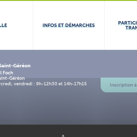
PARTIC
LLE
INFOS ET DÉMARCHES
TRA
-Saint-Géréon
l Foch
aint-Géréon
rcredi, vendredi : 9h-12h30 et 14h-17h15
Inscription à
ntions légales
Plan du site
Accessibilité : partiellement conforme
L