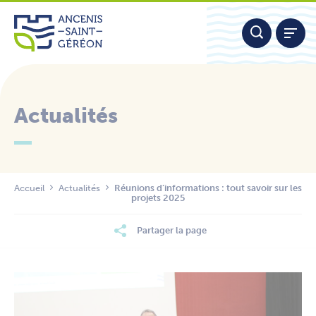
Aller
Panneau de gestion des cookies
au
contenu
Actualités
Nous contacter
Accueil
Actualités
Réunions d’informations : tout savoir sur les
projets 2025
Partager la page