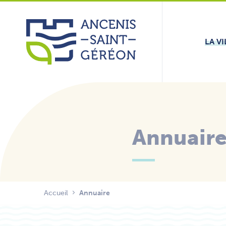
Aller
Panneau de gestion des cookies
au
contenu
LA VI
Annuair
Accueil
Annuaire