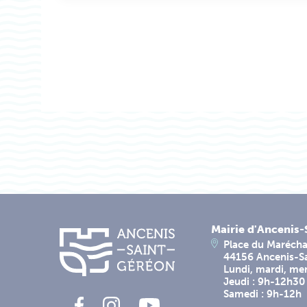
Mairie d'Ancenis
Place du Marécha
44156 Ancenis-S
Lundi, mardi, me
Jeudi : 9h-12h30
Samedi : 9h-12h