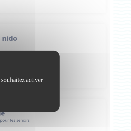
 nido
bastien
de Béthune
 souhaitez activer
ié
pour les seniors