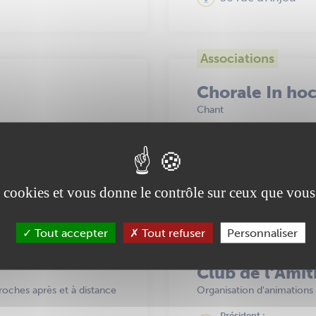
Associations
Chorale In hoc
Chant
Président :
M. LEVAILLANT Sé
l
35 place Armand 
es cookies et vous donne le contrôle sur ceux que vous
Tout accepter
Tout refuser
Personnaliser
Associations
Club de l’Amit
oches après et à distance
Organisation d'animations 
Président :