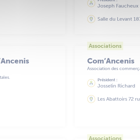
Joseph Faucheux
Salle du Levant 18
Associations
’Ancenis
Com’Ancenis
Association des commerçan
tales.
Président :
Josselin Richard
Les Abattoirs 72 r
Associations