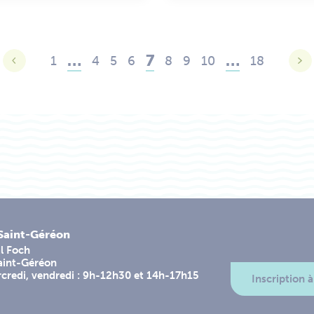
…
7
…
1
4
5
6
8
9
10
18
-Saint-Géréon
l Foch
aint-Géréon
rcredi, vendredi : 9h-12h30 et 14h-17h15
Inscription à