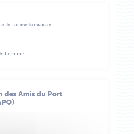
our de la comédie musicale
de Béthune
n des Amis du Port
APO)