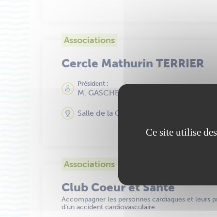
Associations
Cercle Mathurin TERRIER
Président :
M. GASCHET Guy
Salle de la Corderie 62 rue Alexis Carre
Ce site utilise d
Associations
Club Coeur et Santé
Accompagner les personnes cardiaques et leurs pr
d'un accident cardiovasculaire