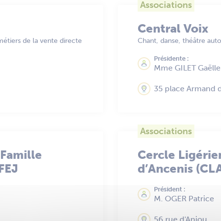
Associations
Central Voix
tiers de la vente directe
Chant, danse, théâtre aut
Présidente :
Mme GILET Gaëlle
35 place Armand 
Associations
 Famille
Cercle Ligérie
AFEJ
d’Ancenis (CL
Président :
M. OGER Patrice
56 rue d'Anjou