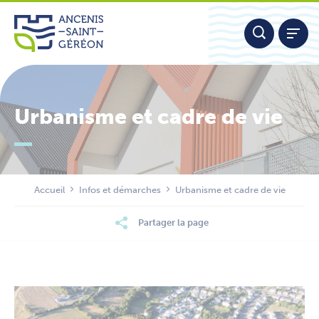
Aller
Panneau de gestion des cookies
au
contenu
Urbanisme et cadre de vie
Nous contacter
Accueil
Infos et démarches
Urbanisme et cadre de vie
Partager la page