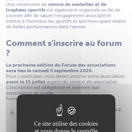
Une cérémonie de
remise de médailles et de
trophées sportifs
est également organisée en fin de
journée afin de saluer l’engagement associatif et
mettre à l’honneur les sportifs et sportives ayant réalisé
de belles performances dans l’année.
Comment s'inscrire au forum
?
La prochaine édition du Forum des associations
aura lieu le samedi 5 septembre 2026.
Pour y participer, vous devez inscrire votre association
avant le 15 juillet
auprès du service vie associative.
L’inscription est obligatoire et réservée aux
associations de la ville.
Formulaire d’inscription disponible ci-dessous.
Bulletin d'inscription forum des associations 2
026
Ce site utilise des cookies
PDF
216.17 Ko
et vous donne le contrôle