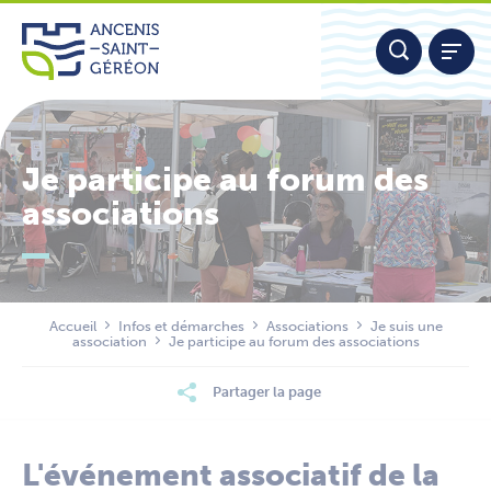
Aller
Panneau de gestion des cookies
au
contenu
Je participe au forum des
associations
Nous contacter
Accueil
Infos et démarches
Associations
Je suis une
association
Je participe au forum des associations
Partager la page
L'événement associatif de la