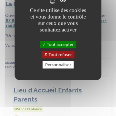
La Bulle d’Erdre (0-4 ans)
Ce site utilise des cookies
Ouvert le jeudi de 9h à 12h* à Riaillé (L’Orange Bleue)
et vous donne le contrôle
07 88 75 61 10
|
referentfamilles@sivom-secteur-
sur ceux que vous
riaille.com
souhaitez activer
*Uniquement en période scolaire
Tout accepter
Vous pouvez vous rendre à l’un des trois LAEP.
Tout refuser
Modifié le :
 15 janvier 2026
Personnaliser
Publié le :
 04 juillet 2023
Lieu d'Accueil Enfants
Parents
SIVU de l'Enfance