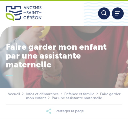
Aller
Panneau de gestion des cookies
au
contenu
Faire garder mon enfant
par une assistante
maternelle
Nous contacter
Accueil
Infos et démarches
Enfance et famille
Faire garder
mon enfant
Par une assistante maternelle
Partager la page