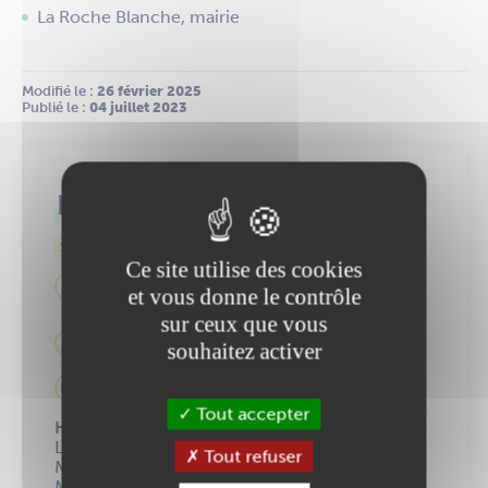
La Roche Blanche, mairie
Modifié le :
 26 février 2025
Publié le :
 04 juillet 2023
Relais Petite Enfance
SIVU de l'Enfance
Ce site utilise des cookies
175 rue Pierre de Coubertin
et vous donne le contrôle
44150 Ancenis-Saint-Géréon
sur ceux que vous
02 40 09 94 53
souhaitez activer
relais@sivu-enfance.fr
Tout accepter
Horaire d'ouverture Maison de l'Enfance :
Lundi : 9h-12h30 | 13h30-18h
Tout refuser
Mardi : 9h-12h30 | 13h30-19h30
Mercredi : 9h-12h30 | 14h-18h45