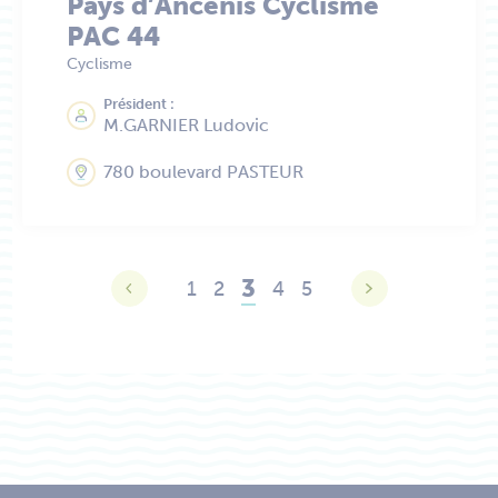
Pays d’Ancenis Cyclisme
PAC 44
Cyclisme
Président :
M.GARNIER Ludovic
780 boulevard PASTEUR
3
1
2
4
5