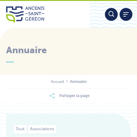
Aller
Panneau de gestion des cookies
au
contenu
Annuaire
Nous contacter
Accueil
Annuaire
Partager la page
Tout
Associations