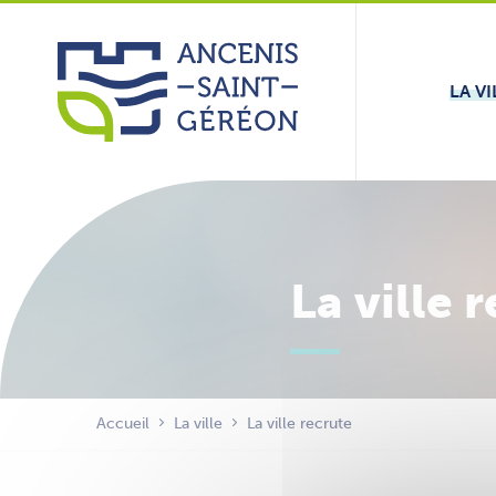
Aller
Panneau de gestion des cookies
au
contenu
LA VI
La ville 
Accueil
La ville
La ville recrute