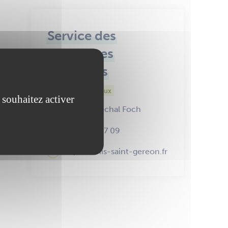
Service des
ressources
humaines
Services municipaux
 souhaitez activer
Place Maréchal Foch
02 40 83 87 09
rh@ancenis-saint-gereon.fr