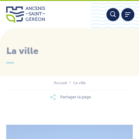
Aller
Panneau de gestion des cookies
au
contenu
La ville
Nous contacter
Accueil
La ville
Partager la page