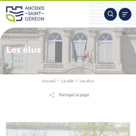
Aller
Panneau de gestion des cookies
au
contenu
Les élus
Nous contacter
Accueil
La ville
Les élus
Partager la page