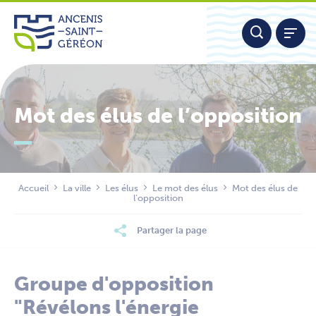
Aller
Panneau de gestion des cookies
au
contenu
Mot des élus de l’opposition
Nous contacter
Accueil
La ville
Les élus
Le mot des élus
Mot des élus de
l’opposition
Partager la page
Groupe d'opposition
"Révélons l'énergie