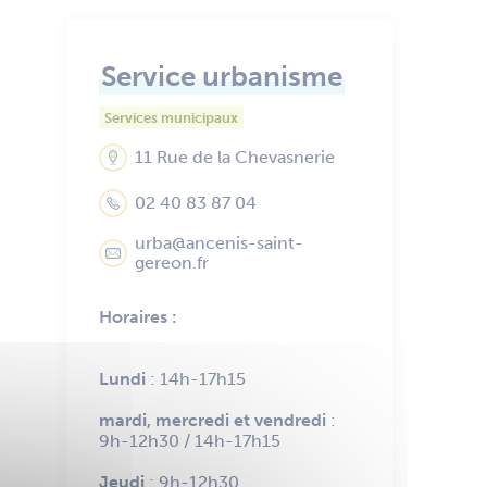
Service urbanisme
Services municipaux
11 Rue de la Chevasnerie
02 40 83 87 04
urba@ancenis-saint-
gereon.fr
Horaires :
Lundi
: 14h-17h15
mardi, mercredi et vendredi
:
9h-12h30 / 14h-17h15
Jeudi
: 9h-12h30