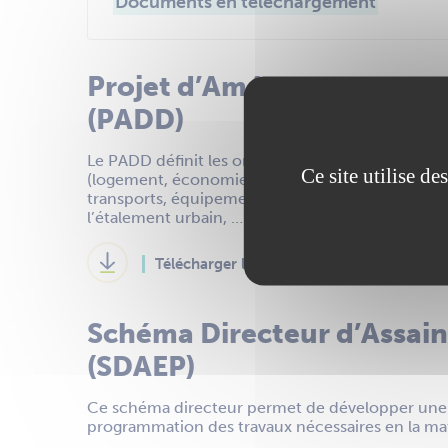
Documents en téléchargement
Projet d’Aménagement et
(PADD)
Le PADD définit les orientations générales des
Ce site utilise d
(logement, économie, protection et préservation 
transports, équipements collectifs, modération 
l’étalement urbain, ….). Celles-ci sont définies 
Télécharger le PADD - Approuvé en déce
Schéma Directeur d’Assain
(SDAEP)
Ce schéma directeur permet de développer une st
programmation des travaux nécessaires en la mat