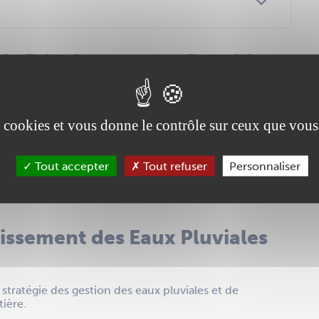
 de Développement Durables
 politiques d’aménagement, d’équipement, d’urbanisme
es cookies et vous donne le contrôle sur ceux que vous
des espaces naturels agricoles et forestiers,
de la consommation de l’espace et de lutte contre
à moyen long termes.
Tout accepter
Tout refuser
Personnaliser
PDF
4.15 Mo
mbre 2007
issement des Eaux Pluviales
ratégie des gestion des eaux pluviales et de
ière.