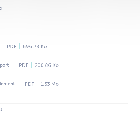
o
PDF
696.28 Ko
PDF
200.86 Ko
port
PDF
1.33 Mo
glement
23