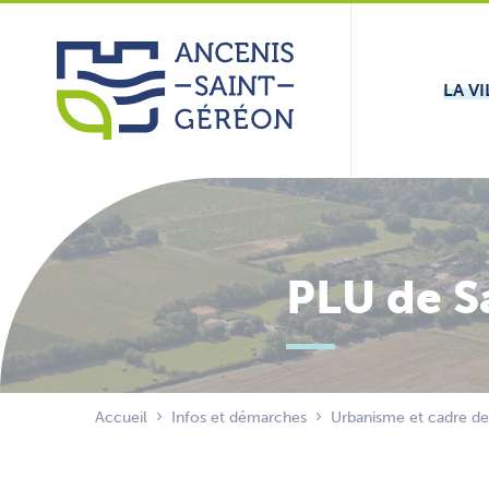
Aller
Panneau de gestion des cookies
au
contenu
LA VI
PLU de S
Accueil
Infos et démarches
Urbanisme et cadre de