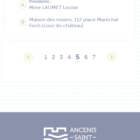
Présidente :
Mme LAUMET Louise
Maison des rosiers, 112 place Maréchal
Foch (cour du château)
5
1
2
3
4
6
7