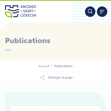
Aller
Panneau de gestion des cookies
au
contenu
Publications
Nous contacter
Accueil
Publications
Partager la page